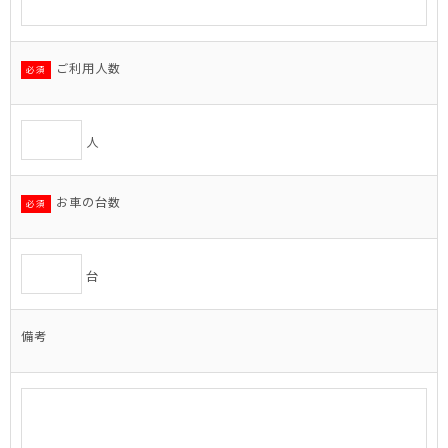
ご利用人数
必須
人
お車の台数
必須
台
備考